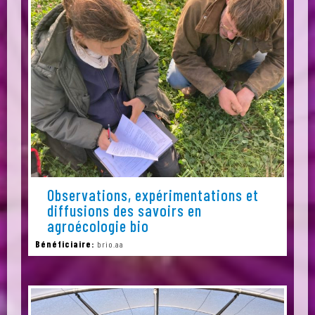
Observations, expérimentations et
diffusions des savoirs en
agroécologie bio
Bénéficiaire:
brio.aa