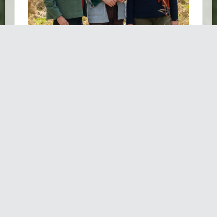
Musique
composée par Dominique Pifarély,
interprétée par Cécile Vérolles et enregistrée par
Clément Laforce.
Visuel
: Charlotte Bohn
Production
: Compagnie Quelqu’unS
Suivre l’actualité de Semer-Cueillir-Manger-
Devenir (le monde)
Partager: